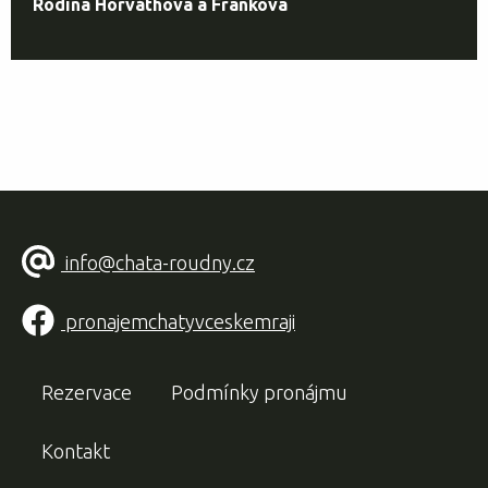
Rodina Horváthova a Frankova
info@chata-roudny.cz
pronajemchatyvceskemraji
Rezervace
Podmínky pronájmu
Kontakt