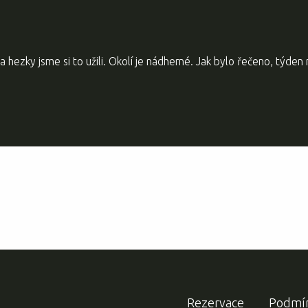
 hezky jsme si to užili. Okolí je nádherné. Jak bylo řečeno, týden n
Rezervace
Podmí