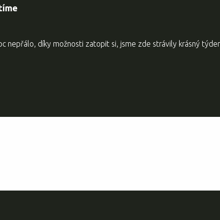
átíme
c nepřálo, díky možnosti zatopit si, jsme zde strávily krásný týd